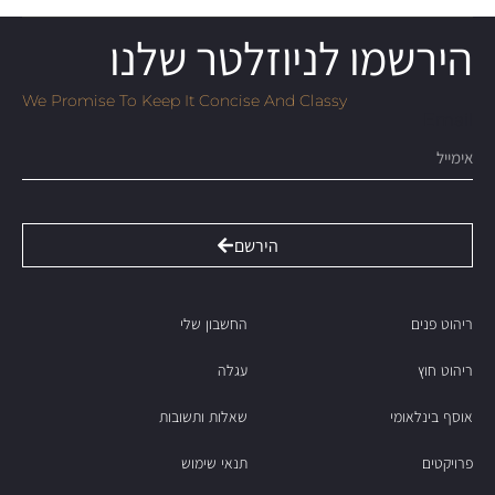
הירשמו לניוזלטר שלנו
We Promise To Keep It Concise And Classy
Email
הירשם
ריהוט פנים
החשבון שלי
ריהוט חוץ
עגלה
אוסף בינלאומי
שאלות ותשובות
פרויקטים
תנאי שימוש