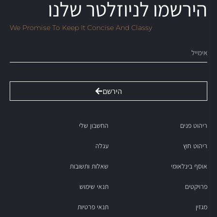
הירשמו לניוזלטר שלנו
We Promise To Keep It Concise And Classy
Email
הירשם
ריהוט פנים
החשבון שלי
ריהוט חוץ
עגלה
אוסף בינלאומי
שאלות ותשובות
פרויקטים
תנאי שימוש
מגזין
תנאי פרטיות