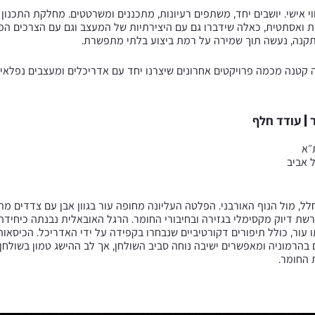
י אישי. יושבים יחד, משתפים רעיונות, מתכננים ומשרטטים. מחלקת התכנון
 ואסתטית, כאלה שידברו גם עם היצירתיות של המעצב וגם עם הצרכים הפונ
תקנה, נעשה תוך שמירה על רמת ביצוע בלתי מתפשרת.
קטנה מכמה פרויקטים אחרונים שיצרנו יחד עם אדריכלים ומעצבים נפלאים
 | עודד חלף
ל אביב
, מול הנוף האורבני. הפלטה העליונה מחופה עור בגוון אבן עם צדדים מת
רשת דיוק מקסימלי בגזירה ובחיבורי החומר. הרגל האובאלית נבנתה כיחיד
 עור, כולל תיפורים דקורטיביים שנבחרו בקפידה על ידי האדריכל. הכיסא
מצטרפים בהרמוניה ומאפשרים ישיבה נוחה סביב השולחן, אך לב ההישג טמון בשולחן
 החומר.