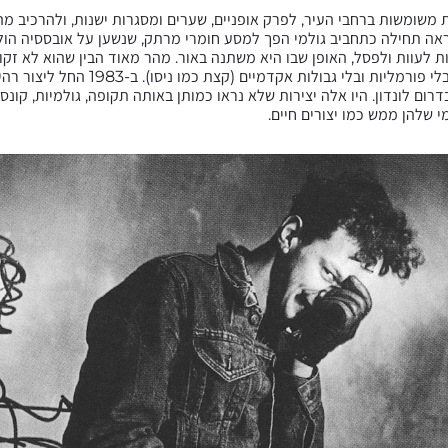
משומשות ברחבי העיר, לפרק אופניים, שערים ומסגרות ישנות, ולהרכיב מה
ראה תחילה כתחביב גולמי הפך למסע חומרי מרתק, שנשען על אובססיה הול
לעוות ולפסל, האופן שבו היא משתנה באור. מהר מאוד הבין שהוא לא זקוק
מעצב, הוא פשוט מעצב- בלי פורמליות ובלי גבולות אק
רום לונדון. היו אלה יצירות שלא נראו כמותן באותה תקופה, גולמיות, קונסט
 שלהן ממש כמו יצורים חיים.