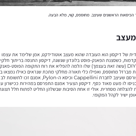
 הכיסאות הראשונים שעיצב. מחוספס, קווי, מלא הבעה.
מעצב
דית של דיקסון הוא העובדה שהוא מעצב אוטודידקט, אמן שלימד את עצמו א
. בשנות ה-80 המוקדמות, כשסצנת הפאנק-פוסט בלונדון שגשגה, דיקסון התנסה בריתוך חל
ריהוט ניסיוניים. הגישה ה-DIY (עשה זאת בעצמך) שלו הלמה להפליא את רוח התקופה הפוסט-
 מברזל מחוספס, ואפילו כלי תאורה מחלקי מתכת שנראים כאילו נמצאו במ
הללו, כמו כיסא ה-S המפורסם שעיצב לחברת Cappellini וכיסא 
ניסו לו מעט מאוד כסף. דיקסון הצעיר אמנם התפרסם במהירות ככישרון עו
ופן ישיר לקהל המקומי.