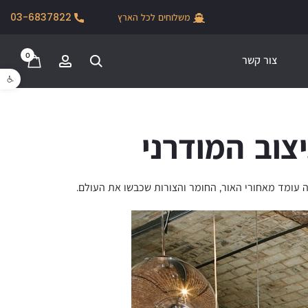
חדש לקיץ 2026, קולקציות סטרים, פודל, ונודוס
משלוחים לכל הארץ
03-6837822
0
צור קשר
פתח סרגל נגישו
צוב המודרני
 עומד מאחורי האור, החומר והצורות שכבשו את העולם.