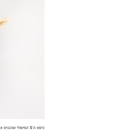
כיסא ה־S הפיסולי שהכניס את דיקסון למפת העיצוב העולמית