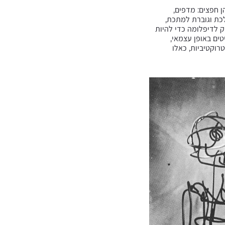
ן חפצים: מדפים,
כת וגוברת למתכת,
 לדיפלומה כדי להיות
דמיים (קצת כמו ניסו). ב-1983 החל ליצור רהיטים באופן עצמאי,
רוקטיביות, כאלו