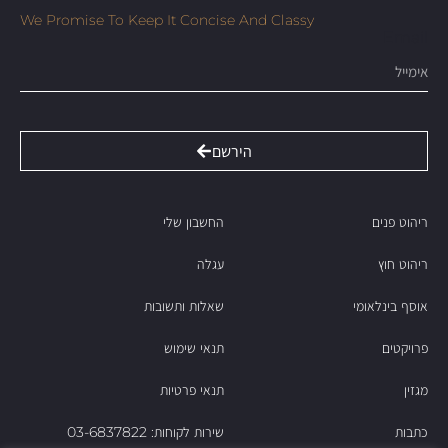
We Promise To Keep It Concise And Classy
Email
הירשם
ריהוט פנים
החשבון שלי
ריהוט חוץ
עגלה
אוסף בינלאומי
שאלות ותשובות
פרויקטים
תנאי שימוש
מגזין
תנאי פרטיות
כתבות
שירות לקוחות: 03-6837822