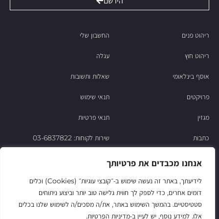
הירשם
ריהוט פנים
החשבון שלי
ריהוט חוץ
עגלה
אוסף בינלאומי
שאלות ותשובות
פרויקטים
תנאי שימוש
מגזין
תנאי פרטיות
כתבות
שירות לקוחות: 03-6837822
הסיפור של ניסו
אנחנו מכבדים את פרטיותך
צור קשר
לידיעתך, באתר זה נעשה שימוש ב‑״קובצי עוגיות״ (Cookies) וכלים
דומים אחרים, כדי לספק לך חווית גלישה טוב יותר וביצוע ניתוחים
החשבון שלי
סטטיסטיים. בהמשך השימוש באתר, את/ה מסכים/ה לשימוש שלנו בכלים
אלו. למידע נוסף, יש לעיין ב‑מדיניות הפרטיות.