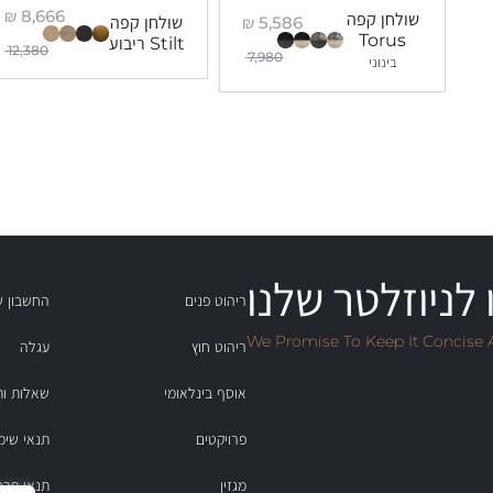
₪
8,666
שולחן קפה
₪
5,586
שולחן קפה
Torus
Stilt ריבוע
12,380
7,980
בינוני
לניוזלטר שלנו
ריהוט פנים
החשבון ש
We Promise To Keep It Concise 
ריהוט חוץ
עגלה
אוסף בינלאומי
שאלות ות
פרויקטים
תנאי שימ
מגזין
תנאי פרט