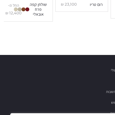
₪
23,100
רום טריו
שולחן קפה
החל מ-
פרח
₪
12,400
אובאלי
לי
שובות
וש
יות