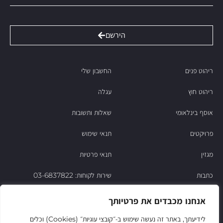
הירשם
ריהוט פנים
החשבון שלי
ריהוט חוץ
עגלה
אוסף בינלאומי
שאלות ותשובות
פרויקטים
תנאי שימוש
מגזין
תנאי פרטיות
כתבות
שירות לקוחות: 03-6837822
הסיפור של ניסו
אנחנו מכבדים את פרטיותך
צור קשר
לידיעתך, באתר זה נעשה שימוש ב‑״קובצי עוגיות״ (Cookies) וכלים