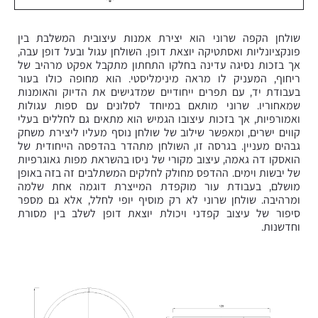
שולחן הקפה שרוני הוא יצירת אמנות עיצובית המשלבת בין
פונקציונליות ואסתטיקה יוצאת דופן. השולחן עגול ובעל דופן עבה,
אך בזכות נסיגה עדינה בחלקו התחתון מתקבל אפקט מרהיב של
ריחוף, המעניק לו מראה מינימליסטי. הוא מחופה כולו בעור
בעבודת יד, עם תפרים ייחודיים שמדגישים את הדיוק והאומנות
שמאחוריו. שרוני מותאם במיוחד לסלונים עם ספות עגולות
ואמורפיות, אך בזכות עיצובו הגמיש הוא מתאים גם לחללים בעלי
קווים ישרים, ומאפשר שילוב של שולחן נוסף מעליו ליצירת משחק
גבהים מעניין. בגרסה זו, השולחן מתהדר בהדפסה הייחודית של
הואסקו דה גאמה, עיצוב מקורי של ניסו בהשראת מפות גאוגרפיות
של יבשות וימים. ההדפס מחולק לחלקים המשתלבים זה בזה באופן
מושלם, בעבודת עור מוקפדת המייצרת דוגמה אחת שלמה
ומרהיבה. שולחן שרוני לא רק מוסיף יופי לחלל, אלא גם מספר
סיפור של עיצוב קפדני ויכולת יוצאת דופן לשלב בין מסורת
וחדשנות.