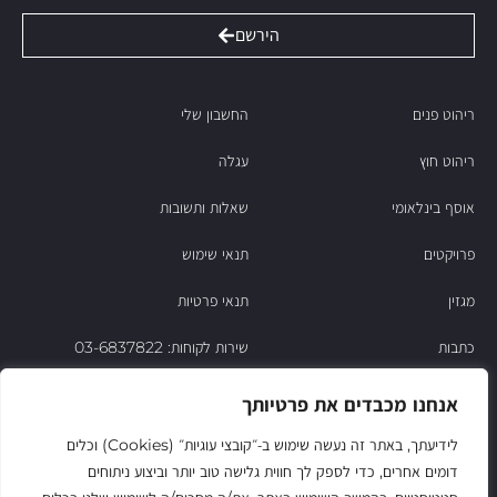
הירשם
ריהוט פנים
החשבון שלי
ריהוט חוץ
עגלה
אוסף בינלאומי
שאלות ותשובות
פרויקטים
תנאי שימוש
מגזין
תנאי פרטיות
כתבות
שירות לקוחות: 03-6837822
הסיפור של ניסו
אנחנו מכבדים את פרטיותך
צור קשר
לידיעתך, באתר זה נעשה שימוש ב‑״קובצי עוגיות״ (Cookies) וכלים
דומים אחרים, כדי לספק לך חווית גלישה טוב יותר וביצוע ניתוחים
החשבון שלי