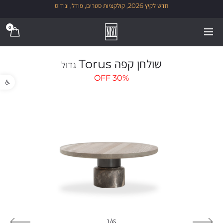
חדש לקיץ 2026, קולקציות סטרים, פודל, ונודוס
0
שולחן קפה Torus
גדול
פתח סרגל נגישו
OFF
30%
1/6