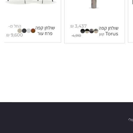
3,437
₪
החל מ-
שולחן קפה
שולחן קפה
פרח עור
Torus
קטן
₪
9,600
4,910
לי