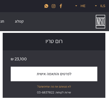
גיא
חדש לקיץ 2026, קולקציות סטרים, פודל, ונודוס
HE
ILS
קטלוג
חנו
רום טריו
₪
23,100
לפרטים והתאמה אישית
לא מצאתם את מה שחיפשתם?
שירות לקוחות: 03-6837822