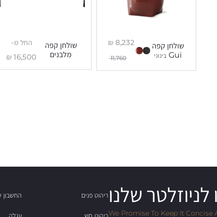
החל מ-
₪
8,232
שולחן קפה
שולחן קפה
מלבנים
Gui
בינוני
₪
16,500
11,760
לניוזלטר שלנו
ריהוט פנים
החשבון ש
We Promise To Keep It Concise 
ריהוט חוץ
עגלה