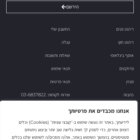
הירשם
ריהוט פנים
החשבון שלי
ריהוט חוץ
עגלה
אוסף בינלאומי
שאלות ותשובות
פרויקטים
תנאי שימוש
מגזין
תנאי פרטיות
כתבות
שירות לקוחות: 03-6837822
הסיפור של ניסו
אנחנו מכבדים את פרטיותך
צור קשר
לידיעתך, באתר זה נעשה שימוש ב‑״קובצי עוגיות״ (Cookies) וכלים
דומים אחרים, כדי לספק לך חווית גלישה טוב יותר וביצוע ניתוחים
החשבון שלי
סטטיסטיים. בהמשך השימוש באתר, את/ה מסכים/ה לשימוש שלנו בכלים