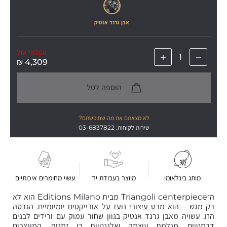
אבן גרנד אנטיק
המלאי אזל
₪
4,309
הוספה לסל
לא מצאתם את מה שחיפשתם?
שירות לקוחות: 03-6837822
מותג בינלאומי
מיוצר בעבודת יד
עשוי מחומרים איכותיים
ה־Triangoli centerpiece מבית Editions Milano הוא לא
רק מגש – הוא מבט עיצובי נועז על אובייקטים יומיומיים. הגרסה
הזו, עשויה מאבן גרנד אנטיק בגוון שחור עמוק עם ורידים לבנים
דרמטיים, מגלמת עוצמה ואלגנטיות בו זמנית. המעצבים