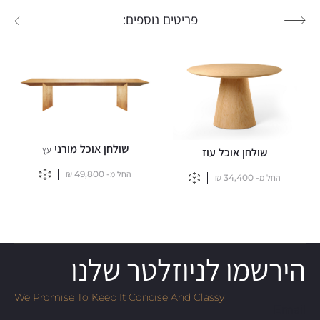
פריטים נוספים:
שולחן אוכל מורני
עץ
שולחן אוכל עוז
החל מ-
49,800
₪
החל מ-
34,400
₪
הירשמו לניוזלטר שלנו
We Promise To Keep It Concise And Classy
Email