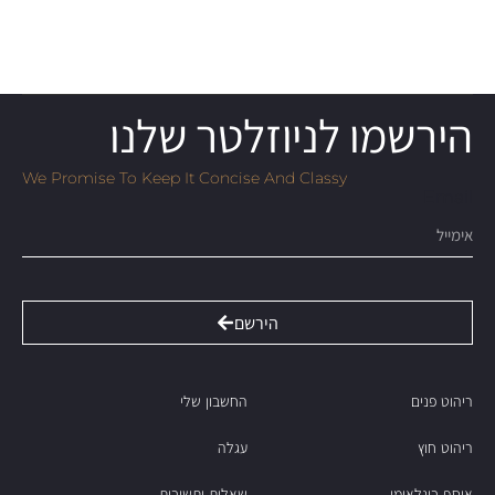
הירשמו לניוזלטר שלנו
We Promise To Keep It Concise And Classy
Email
הירשם
ריהוט פנים
החשבון שלי
ריהוט חוץ
עגלה
אוסף בינלאומי
שאלות ותשובות