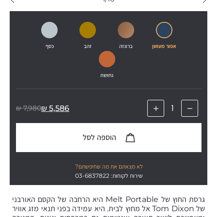
אפור מעושן
ברונזה
זהב
כסף
נחושת
₪
7,980
₪
5,586
הוספה לסל
לא מצאתם את מה שחיפשתם?
שירות לקוחות: 03-6837822
גרסת החוץ של Melt Portable היא הרחבה של הקסם האורבני
של Tom Dixon אל מחוץ לבית. היא עמידה בפני תנאי מזג אוויר