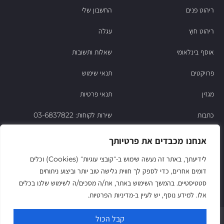
ריהוט פנים
החשבון שלי
ריהוט חוץ
עגלה
אוסף בינלאומי
שאלות ותשובות
פרויקטים
תנאי שימוש
מגזין
תנאי פרטיות
כתבות
שירות לקוחות: 03-6837822
הסיפור של ניסו
אנחנו מכבדים את פרטיותך
צור קשר
לידיעתך, באתר זה נעשה שימוש ב‑״קובצי עוגיות״ (Cookies) וכלים
דומים אחרים, כדי לספק לך חווית גלישה טוב יותר וביצוע ניתוחים
החשבון שלי
סטטיסטיים. בהמשך השימוש באתר, את/ה מסכים/ה לשימוש שלנו בכלים
אלו. למידע נוסף, יש לעיין ב‑מדיניות הפרטיות.
© Niso Furniture LTD 2025. All Rights Reserved
קבל הכול