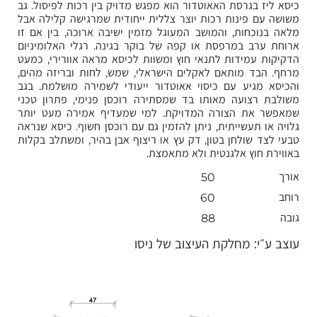
כיסא ליז בגרסת האאוטדור הוא מפגש מדויק בין רכות לפיסול. גב
משושה עם פינות רכות יוצר צללית ייחודית שמרגישה קלילה אבל
מלאה בנוכחות, והמושב המעוגל מזמין ישיבה ארוכה, בין אם זו
ארוחת ערב במרפסת או קפה של בוקר בגינה. רגלי האלומיניום
הדקיקות עמידות לתנאי חוץ ומשוות לכיסא מראה אוורירי, כמעט
מרחף. הבד מותאם לאקלים הישראלי, שמש, לחות ובריזה מהים,
והכיסא מגיע עם כיסוי אאוטדור ייעודי לשמירה מושלמת. בגב
משולבת רצועה מאותו בד שמסתירה רוכסן פנימי, פתרון טכני
שמאפשר את הצורה המדויקת. למי שמעדיף אמירה מעט יותר
גלויה או תעשייתית, ניתן להזמין גם עם רוכסן חשוף. כיסא שנראה
טבעי לצד שולחן בטון, דק עץ או ריצוף אבן בהיר, ומשתלב בקלות
באווירת חוץ אלגנטית ולא מתאמצת.
אורך
50
רוחב
60
גובה
88
עוצב ע״י: מחלקת העיצוב של ניסו