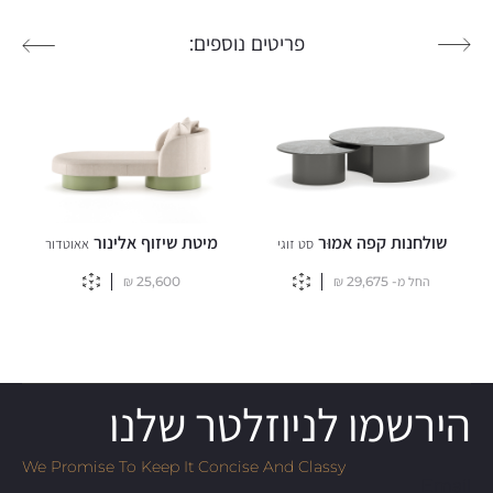
פריטים נוספים:
שולחנות קפה אמוּר
מיטת שיזוף אלינור
סט זוגי
אאוטדור
החל מ-
29,675
₪
25,600
₪
הירשמו לניוזלטר שלנו
We Promise To Keep It Concise And Classy
Email