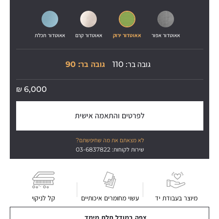
אאוטדור אפור
אאוטדור ירוק
אאוטדור קרם
אאוטדור תכלת
גובה בר: 110
גובה בר: 90
₪
6,000
לפרטים והתאמה אישית
לא מצאתם את מה שחיפשתם?
שירות לקוחות: 03-6837822
מיוצר בעבודת יד
עשוי מחומרים איכותיים
קל לניקוי
צפה במודל תלת מימד