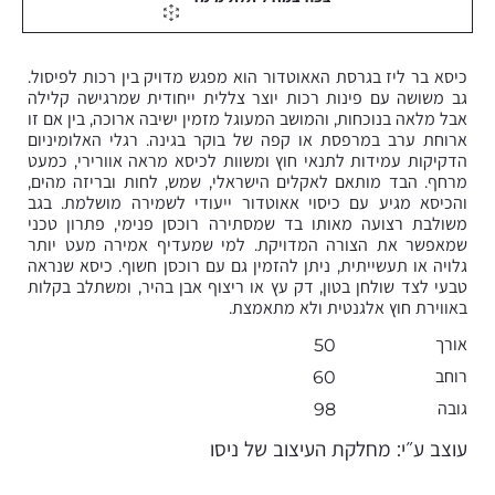
כיסא בר ליז בגרסת האאוטדור הוא מפגש מדויק בין רכות לפיסול.
גב משושה עם פינות רכות יוצר צללית ייחודית שמרגישה קלילה
אבל מלאה בנוכחות, והמושב המעוגל מזמין ישיבה ארוכה, בין אם זו
ארוחת ערב במרפסת או קפה של בוקר בגינה. רגלי האלומיניום
הדקיקות עמידות לתנאי חוץ ומשוות לכיסא מראה אוורירי, כמעט
מרחף. הבד מותאם לאקלים הישראלי, שמש, לחות ובריזה מהים,
והכיסא מגיע עם כיסוי אאוטדור ייעודי לשמירה מושלמת. בגב
משולבת רצועה מאותו בד שמסתירה רוכסן פנימי, פתרון טכני
שמאפשר את הצורה המדויקת. למי שמעדיף אמירה מעט יותר
גלויה או תעשייתית, ניתן להזמין גם עם רוכסן חשוף. כיסא שנראה
טבעי לצד שולחן בטון, דק עץ או ריצוף אבן בהיר, ומשתלב בקלות
באווירת חוץ אלגנטית ולא מתאמצת.
אורך
50
רוחב
60
גובה
98
עוצב ע״י: מחלקת העיצוב של ניסו