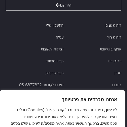
הירשם
ריהוט פנים
החשבון שלי
ריהוט חוץ
עגלה
אוסף בינלאומי
שאלות ותשובות
פרויקטים
תנאי שימוש
מגזין
תנאי פרטיות
כתבות
שירות לקוחות: 03-6837822
הסיפור של ניסו
אנחנו מכבדים את פרטיותך
צור קשר
לידיעתך, באתר זה נעשה שימוש ב‑״קובצי עוגיות״ (Cookies) וכלים
דומים אחרים, כדי לספק לך חווית גלישה טוב יותר וביצוע ניתוחים
החשבון שלי
סטטיסטיים. בהמשך השימוש באתר, את/ה מסכים/ה לשימוש שלנו בכלים