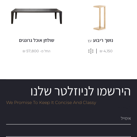
נושך ריבוע
שולחן אוכל גרונגים
עץ
4,150
₪
החל מ-
57,800
₪
הירשמו לניוזלטר שלנו
We Promise To Keep It Concise And Classy
Email