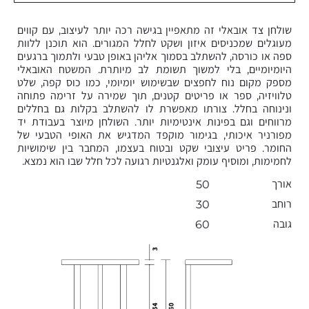
שולחן צד אובאלי זה מתאפיין בגישה רכה יותר לעיצוב, עם קווים
מעוגלים שמכניסים איזון ושקט לחלל המגורים. הוא תוכנן ללוות
ספה או כורסה, להשתלב בסמוך אליהן באופן טבעי ולתמוך ברגעים
היומיומיים, בלי למשוך תשומת לב מיותרת. המשטח האובאלי
מספק מקום נוח לחפצים שבשימוש יומיומי, כמו כוס קפה, שלט
טלוויזיה, ספר או פריטים קטנים, תוך שמירה על זרימה פתוחה
ונינוחה בחלל. צורתו מאפשרת לו להשתלב בקלות גם בחללים
מרווחים וגם בפינות אינטימיות יותר. השולחן מיוצר בעבודת יד
מפורניר איכותי, בגימור מוקפד המדגיש את האופי הטבעי של
החומר. פריט עיצובי שקט ובטוח בעצמו, המחבר בין שימושיות
לחמימות, ומוסיף עומק ואלגנטיות רגועה לכל חלל שבו הוא נמצא.
אורך
50
רוחב
30
גובה
60