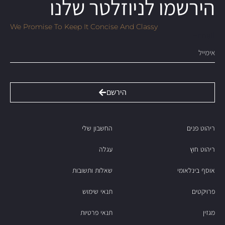
הירשמו לניוזלטר שלנו
We Promise To Keep It Concise And Classy
Email
הירשם
ריהוט פנים
החשבון שלי
ריהוט חוץ
עגלה
אוסף בינלאומי
שאלות ותשובות
פרויקטים
תנאי שימוש
מגזין
תנאי פרטיות