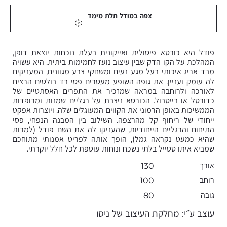
צפה במודל תלת מימד
פודל היא כורסא פיסולית ואייקונית בעלת נוכחות יוצאת דופן,
המהלכת על הקו הדק שבין עיצוב נועז לחמימות ביתית. היא עשויה
מבד אריג איכותי בעל מגע נעים ומשחקי צבע מגוונים, המעניקים
לה עומק ועניין. את גופה השופע מעטרים פסי בד בולטים הרצים
לאורכה ולרוחבה במראה שמזכיר את התפרים האסתטיים של
כדורסל או בייסבול. הכורסא ניצבת על רגליים שמנות ומרופדות
הממשיכות באופן הרמוני את הקווים המעוגלים שלה, ויוצרות אפקט
ייחודי של ריחוף קל מהרצפה. השילוב בין המבנה הנפחי, פסי
התיחום והרגליים הייחודיות, שהעניקו לה את השם פודל (למרות
שהיא כמעט נקראה גמל), הופך אותה לפריט אמנותי מתוחכם
שמביא איתו סטייל בלתי נשכח ונוחות עוטפת לכל חלל יוקרתי.
אורך
130
רוחב
100
גובה
80
עוצב ע״י: מחלקת העיצוב של ניסו