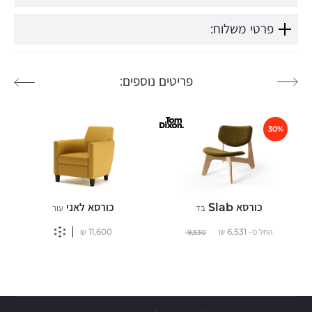
פרטי משלוח:
פריטים נוספים:
30%
כורסא Slab
כורסא לאני
בד
עור
החל מ-
6,531
₪
11,600
₪
9,330