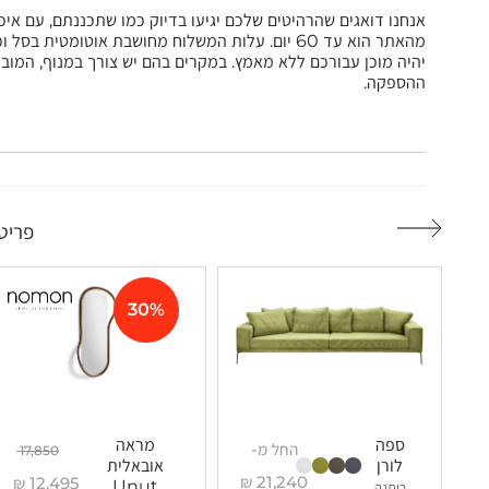
אנחנו דואגים שהרהיטים שלכם יגיעו בדיוק כמו שתכננתם, עם אי
מהאתר הוא עד 60 יום. עלות המשלוח מחושבת אוטומט
יהיה מוכן עבורכם ללא מאמץ. במקרים בהם יש צורך במנוף, המובי
ההספקה.
פריטי
30%
ספה
מראה
החל מ-
17,850
לורן
אובאלית
₪
21,240
₪
12,495
Unut
כותנה