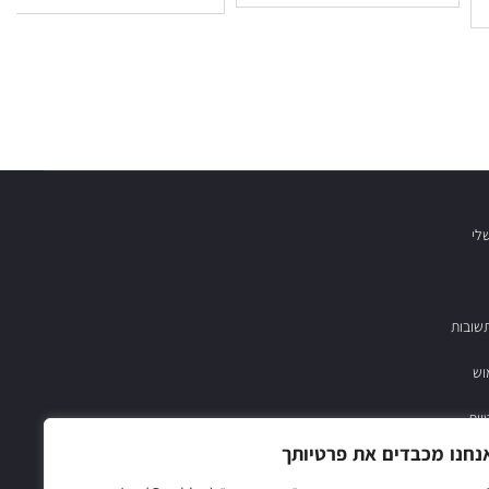
לי
שובות
וש
יות
נחנו מכבדים את פרטיותך
03-683782