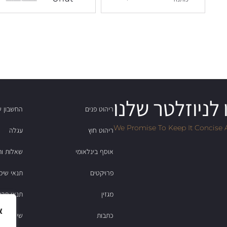
לניוזלטר שלנו
ריהוט פנים
החשבון ש
We Promise To Keep It Concise 
ריהוט חוץ
עגלה
אוסף בינלאומי
שאלות ות
פרויקטים
תנאי שימ
מגזין
תנאי פרט
א
כתבות
שירות לקוחות: 2