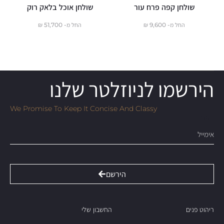
שולחן קפה פרח עור
שולחן אוכל בלאק רוק
ש
החל מ-
9,600
₪
החל מ-
51,700
₪
הירשמו לניוזלטר שלנו
We Promise To Keep It Concise And Classy
Email
הירשם
ריהוט פנים
החשבון שלי