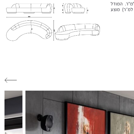
ד עם בד מיוחד במחיר של 1,950 ₪ למ"ר. המודל
רופד בבד סטנדרטי (במחיר של עד 250 ₪ למ״ר) מוצע