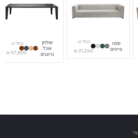
החל מ-
שולחן
ספה
החל מ-
אוכל
פייפים
₪
21,240
₪
57,800
גרונגים
לי