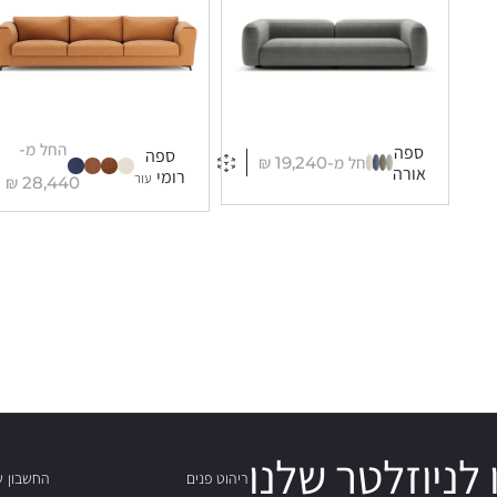
החל מ-
ספה
ספה
החל מ-
19,240
₪
אורה
רומי
עור
₪
28,440
לניוזלטר שלנו
ריהוט פנים
החשבון ש