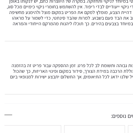
100 פוליאסטר) ונחשב לפרקטי במיוחד לניקוי ותחזוקה. במקרה של היווצרות כתם, יש לנקותו באופן
ניקוי ייעודיים לבדי ריפוד. אין להשתמש בחומרי ניקוי כימיים מכל סוג,
מנוע דהיית הצבע, מומלץ למקם את הפריט במקום מוצל ולהימנע מחשיפה
 את הבד פעם בשבוע. למרות שהבד סינתטי, כדי לשמור על מראהו
 במיוחד בצבעים בהירים. כך תוכלו ליהנות מהמרקם הייחודי והמראה
כות גבוהה ותשומת לב לכל פרט. זמן ההספקה עבור פריט זה בהזמנה
ת בסל וכוללת הרכבה במידת הצורך, סידור במקום ופינוי האריזות, כך שהכול
ל שלנו ידאג לכל התיאומים, אך התשלום יתבצע ישירות למנופאי ביום
ם נוספים: