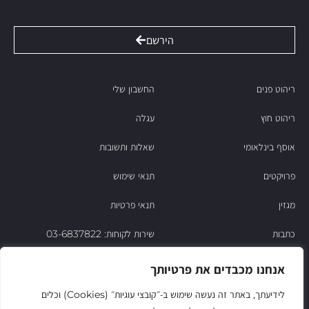
הירשם
ריהוט פנים
החשבון שלי
ריהוט חוץ
עגלה
אוסף בינלאומי
שאלות ותשובות
פרויקטים
תנאי שימוש
מגזין
תנאי פרטיות
כתבות
שירות לקוחות: 03-6837822
הסיפור של ניסו
אנחנו מכבדים את פרטיותך
צור קשר
לידיעתך, באתר זה נעשה שימוש ב‑״קובצי עוגיות״ (Cookies) וכלים