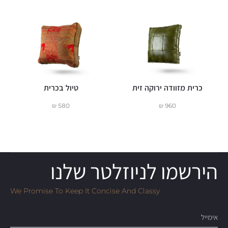
כרית מזוודה ירוקה זית
טיול בכרית
₪
580
₪
960
הירשמו לניוזלטר שלנו
We Promise To Keep It Concise And Classy
Email