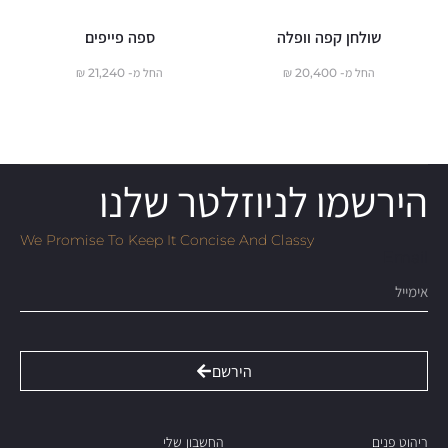
שולחן קפה וופלה
ספה פייפים
החל מ-
20,400
₪
החל מ-
21,240
₪
הירשמו לניוזלטר שלנו
We Promise To Keep It Concise And Classy
Email
הירשם
ריהוט פנים
החשבון שלי