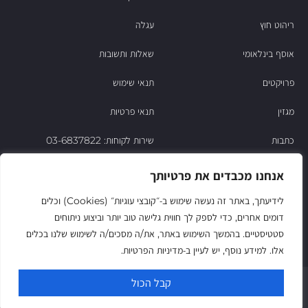
ריהוט חוץ
עגלה
אוסף בינלאומי
שאלות ותשובות
פרויקטים
תנאי שימוש
מגזין
תנאי פרטיות
כתבות
שירות לקוחות: 03-6837822
הסיפור של ניסו
אנחנו מכבדים את פרטיותך
צור קשר
לידיעתך, באתר זה נעשה שימוש ב‑״קובצי עוגיות״ (Cookies) וכלים
דומים אחרים, כדי לספק לך חווית גלישה טוב יותר וביצוע ניתוחים
החשבון שלי
סטטיסטיים. בהמשך השימוש באתר, את/ה מסכים/ה לשימוש שלנו בכלים
אלו. למידע נוסף, יש לעיין ב‑מדיניות הפרטיות.
© Niso Furniture LTD 2025. All Rights Reserved
קבל הכול
Since 1974