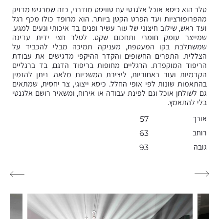
טלר הוא כיסא אוכל אלגנטי עם טוויסט מודרני, כזה שמרגיש מדויק
מהפרופורציות ועד הפרט הקטן ביותר. הוא מרופד כולו מכף רגל
ועד ראש, שילוב חיצוני של עור עשיר ופנים בד איכותי ונעים למגע,
שמייצר עומק חומרי ותחכום שקט. לטלר חצי ידית עדינה
שמשתלבת בקו המעטפת, מעניקה תמיכה מבלי להכביד על
הצללית. התפרים החשופים והקדר ההיקפי מדגישים את עבודת
הריפוד המוקפדת. הרגליים מחופות בריפוד הדגם, בד ברגליים
הקדמיות ועור באחוריות, ליצירת המשכיות מלאה. ניתן להזמין
בהתאמות שונות לפי אופי החלל. כיסא ייצוגי, צר יחסית, שמתאים
גם לשולחן אוכל וגם לפינת עבודה או אירוח, ומשאיר רושם אלגנטי
בלי להתאמץ.
אורך
57
רוחב
63
גובה
93