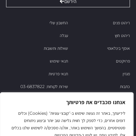
הירשם
ריהוט פנים
החשבון שלי
ריהוט חוץ
עגלה
אוסף בינלאומי
שאלות ותשובות
פרויקטים
תנאי שימוש
מגזין
תנאי פרטיות
כתבות
שירות לקוחות: 03-6837822
הסיפור של ניסו
אנחנו מכבדים את פרטיותך
צור קשר
לידיעתך, באתר זה נעשה שימוש ב‑״קובצי עוגיות״ (Cookies) וכלים
דומים אחרים, כדי לספק לך חווית גלישה טוב יותר וביצוע ניתוחים
החשבון שלי
סטטיסטיים. בהמשך השימוש באתר, את/ה מסכים/ה לשימוש שלנו בכלים
אלו. למידע נוסף, יש לעיין ב‑מדיניות הפרטיות.