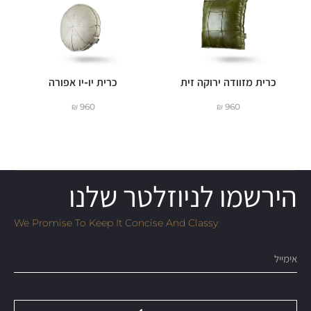
כרית מזוודה ירוקה זית
כרית יו-יו אפורה
₪
960
₪
960
הירשמו לניוזלטר שלנו
We Promise To Keep It Concise And Classy
Email