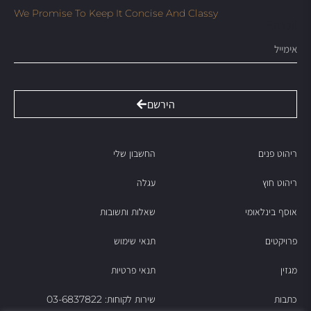
We Promise To Keep It Concise And Classy
Email
הירשם
ריהוט פנים
החשבון שלי
ריהוט חוץ
עגלה
אוסף בינלאומי
שאלות ותשובות
פרויקטים
תנאי שימוש
מגזין
תנאי פרטיות
כתבות
שירות לקוחות: 03-6837822