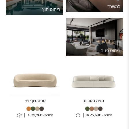
למשרד
ריהוט חוץ
ריהוט פנים
ספה סטרים
ספה צוף
בד
החל מ-
25,680
₪
החל מ-
29,760
₪