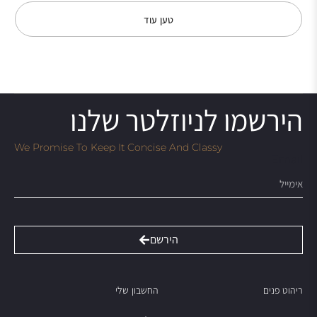
טען עוד
הירשמו לניוזלטר שלנו
We Promise To Keep It Concise And Classy
Email
הירשם
ריהוט פנים
החשבון שלי