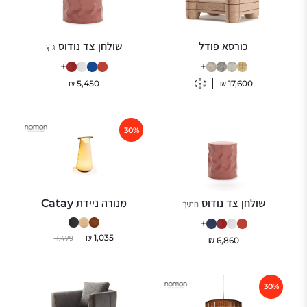
שולחן צד נודוס
כורסא פודל
גוץ
+
+
₪
5,450
₪
17,600
30%
שולחן צד נודוס
מנורה ניידת Catay
חתיך
+
₪
1,035
1,479
₪
6,860
30%