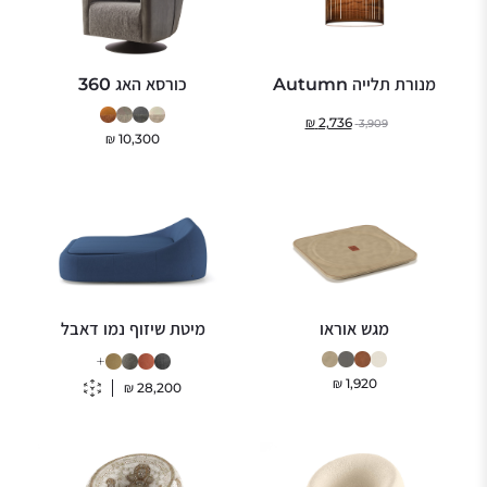
מנורת תלייה Autumn
כורסא האג 360
₪
2,736
3,909
₪
10,300
מגש אוראו
מיטת שיזוף נמו דאבל
+
₪
1,920
₪
28,200