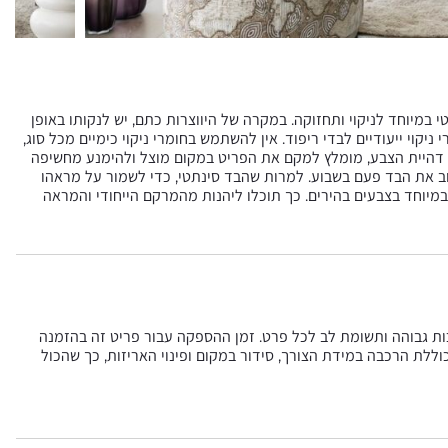
100 פוליאסטר) ונחשב לפרקטי במיוחד לניקוי ותחזוקה. במקרה של היווצרות כתם, יש לנקותו באופן
ניקוי ייעודיים לבדי ריפוד. אין להשתמש בחומרי ניקוי כימיים מכל סוג,
מנוע דהיית הצבע, מומלץ למקם את הפריט במקום מוצל ולהימנע מחשיפה
 את הבד פעם בשבוע. למרות שהבד סינתטי, כדי לשמור על מראהו
 במיוחד בצבעים בהירים. כך תוכלו ליהנות מהמרקם הייחודי והמראה
כות גבוהה ותשומת לב לכל פרט. זמן ההספקה עבור פריט זה בהזמנה
ית בסל וכוללת הרכבה במידת הצורך, סידור במקום ופינוי האריזות, כך שהכול