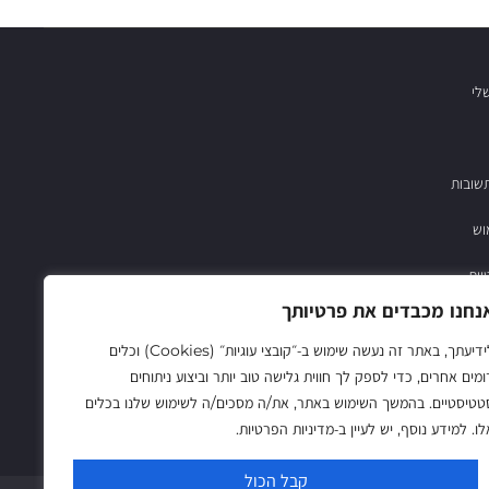
לי
שובות
וש
יות
נחנו מכבדים את פרטיותך
03-683782
לידיעתך, באתר זה נעשה שימוש ב‑״קובצי עוגיות״ (Cookies) וכלים
ומים אחרים, כדי לספק לך חווית גלישה טוב יותר וביצוע ניתוחים
טטיסטיים. בהמשך השימוש באתר, את/ה מסכים/ה לשימוש שלנו בכלים
לו. למידע נוסף, יש לעיין ב‑מדיניות הפרטיות.
קבל הכול