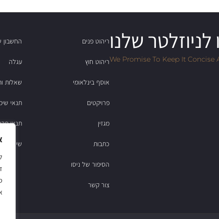
לניוזלטר שלנו
ריהוט פנים
החשבון ש
We Promise To Keep It Concise 
ריהוט חוץ
עגלה
אוסף בינלאומי
שאלות ות
פרויקטים
תנאי שימ
מגזין
תנאי פרט
א
כתבות
שירות לקוחות: 2
הסיפור של ניסו
ד
ס
צור קשר
א