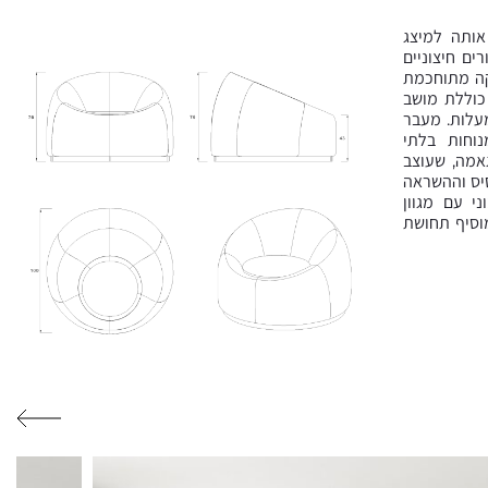
אותה למיצג
ים חיצוניים
קה מתוחכמת
כוללת מושב
יש ובסיס ברזל המאפשר לה להסתובב על צירה ב360 מעלות. מעבר
וחות בלתי
אמה, שעוצב
סיס וההשראה
י עם מגוון
מוסיף תחושת