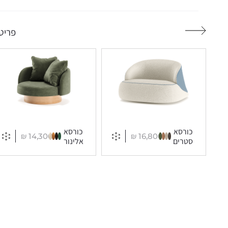
פריטי
כורסא
כורסא
₪
14,300
₪
16,800
סטרים
אלינור