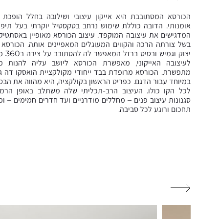
הכורסא המסתובבת היא אייקון עיצובי ושילובה בחלל הופכת 
אומנותי. הדובה כוללת שימוש נרחב בטקסטיל יוקרתי בעל תיפור
המדגישים את עיצובה המוקפד. עיצוב הכורסא מאופיין באסתטי
בשל צורתה הרכה והקווים המעוגלים המאפיינים אותה. הכורסא 
יצוק וגמ
לעיצובה האייקוני, מאפשרת הכורסא ליושב עליה להנות מנ
מתפשרת. הכורסא מרופדת בבד ייחודי מקולקציית הואסקו דה ג
במיוחד עבור הדגם. כפריט הראשון בקולקציה, היא מהווה את הב
לכל הקו כולו. העיצוב הרב-תכליתי שלה משתלב באופן הרמונ
סגנונות עיצוב פנים – מחללים מודרניים ועד חדרים חמימים – ו
תחכום ורוגע לכל סביבה.