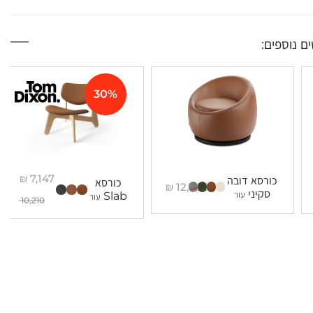
ם נוספים:
30%
₪
7,147
כורסא דובה
כורסא
₪
12,700
סקיני
עור
Slab
עור
10,210