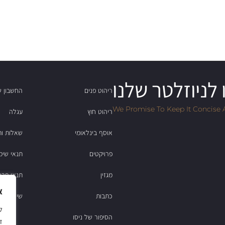
לניוזלטר שלנו
ריהוט פנים
החשבון ש
We Promise To Keep It Concise 
ריהוט חוץ
עגלה
אוסף בינלאומי
שאלות ות
פרויקטים
תנאי שימ
מגזין
תנאי פרט
א
כתבות
שירות לקוחות: 2
הסיפור של ניסו
ד