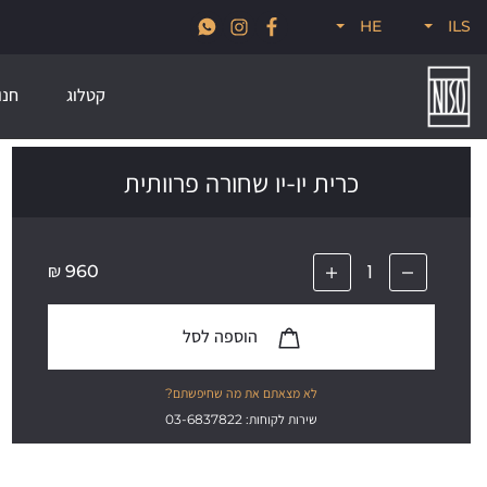
א
חדש לקיץ 2026, קולקציות סטרים, פודל, ונודוס
HE
ILS
קטלוג
חנו
כרית יו-יו שחורה פרוותית
₪
960
הוספה לסל
לא מצאתם את מה שחיפשתם?
שירות לקוחות: 03-6837822