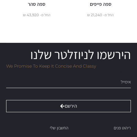
ספה פייפים
ספה סהר
החל מ-
21,240
₪
החל מ-
43,920
₪
הירשמו לניוזלטר שלנו
We Promise To Keep It Concise And Classy
Email
הירשם
ריהוט פנים
החשבון שלי