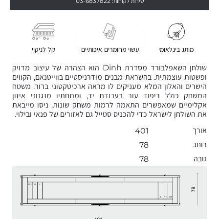
שירות לקוחות: 03-6837822
מותג בינלאומי
עשוי מחומרים איכותיים
קל לניקוי
שולחן השאפלבורד מסדרת Dinh הוא הצהרה של עיצוב מדויק
ופשטות עוצמתית. בהשראת מבנים מודרניסטיים בווייטנאם, הקווים
הישרים והאלון המלא מעניקים לו מראה ארכיטקטוני ברור. משטח
המשחק כולל ריפוד עור בעבודת יד, ומתחתיו מנגנוני איזון
אקלימיים שמאפשרים התאמה לרמות משחק שונות. ניסו מייבאת
את השולחן לישראל כדי להכניס סטייל גם לאזורים של פנאי ובילוי.
אורך
401
רוחב
78
גובה
78