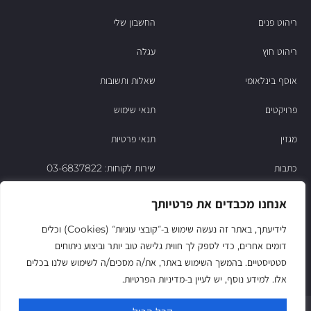
ריהוט פנים
החשבון שלי
ריהוט חוץ
עגלה
אוסף בינלאומי
שאלות ותשובות
פרויקטים
תנאי שימוש
מגזין
תנאי פרטיות
כתבות
שירות לקוחות: 03-6837822
הסיפור של ניסו
אנחנו מכבדים את פרטיותך
צור קשר
לידיעתך, באתר זה נעשה שימוש ב‑״קובצי עוגיות״ (Cookies) וכלים
דומים אחרים, כדי לספק לך חווית גלישה טוב יותר וביצוע ניתוחים
החשבון שלי
סטטיסטיים. בהמשך השימוש באתר, את/ה מסכים/ה לשימוש שלנו בכלים
אלו. למידע נוסף, יש לעיין ב‑מדיניות הפרטיות.
© Niso Furniture LTD 2025. All Rights Reserved