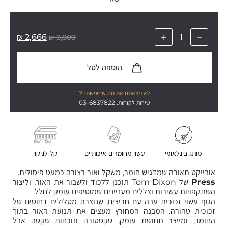
₪
2,666
₪
3,809
הוספה לסל
לא מצאתם את מה שחיפשתם?
שירות לקוחות: 03-6837822
מותג בינלאומי
עשוי מחומרים איכותיים
קל לניקוי
אובייקט תאורה שמדגיש חומר, משקל ואור בצורה כמעט פיסולית.
Press
של Tom Dixon תוכנן ללכוד ולשבור את האור, וליצור
השתקפויות עשירות וצללים מעניינים שמוסיפים עומק לחלל.
הגוף עשוי זכוכית עבה עם חריצים, שנוצרת מסלילים דחוסים של
זכוכית טהורה. המבנה המחורץ מעצים את תנועת האור בתוך
החומר, ומייצר תחושת עומק, טקסטורה ונוכחות שקטה אבל