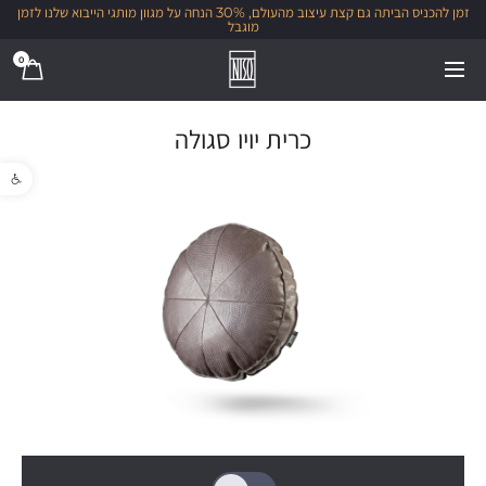
זמן להכניס הביתה גם קצת עיצוב מהעולם, 30% הנחה על מגוון מותגי הייבוא שלנו לזמן
מוגבל
0
כרית יויו סגולה
פתח סרגל נגישו
1/1