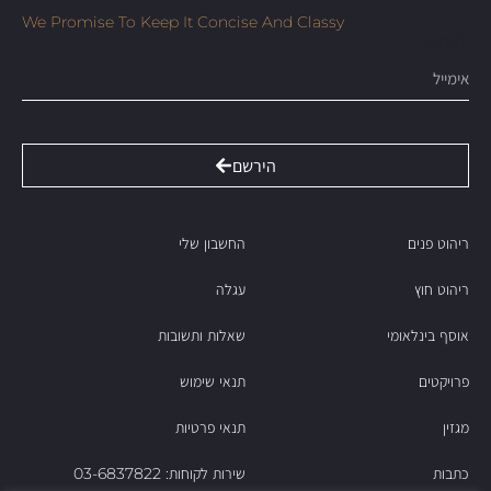
We Promise To Keep It Concise And Classy
Email
הירשם
ריהוט פנים
החשבון שלי
ריהוט חוץ
עגלה
אוסף בינלאומי
שאלות ותשובות
פרויקטים
תנאי שימוש
מגזין
תנאי פרטיות
כתבות
שירות לקוחות: 03-6837822