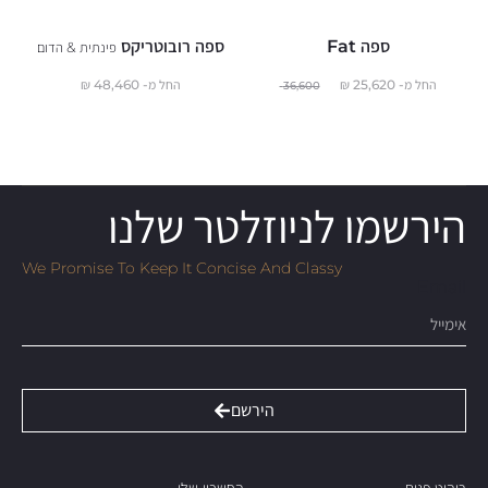
ספה Fat
ספה רובוטריקס
פינתית & הדום
החל מ-
25,620
₪
החל מ-
48,460
₪
36,600
הירשמו לניוזלטר שלנו
We Promise To Keep It Concise And Classy
Email
הירשם
ריהוט פנים
החשבון שלי