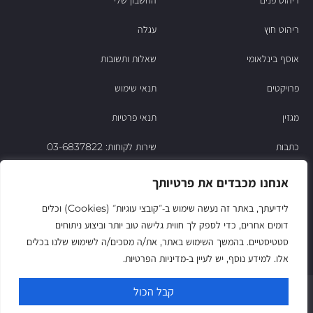
ריהוט חוץ
עגלה
אוסף בינלאומי
שאלות ותשובות
פרויקטים
תנאי שימוש
מגזין
תנאי פרטיות
כתבות
שירות לקוחות: 03-6837822
הסיפור של ניסו
אנחנו מכבדים את פרטיותך
צור קשר
לידיעתך, באתר זה נעשה שימוש ב‑״קובצי עוגיות״ (Cookies) וכלים
דומים אחרים, כדי לספק לך חווית גלישה טוב יותר וביצוע ניתוחים
החשבון שלי
סטטיסטיים. בהמשך השימוש באתר, את/ה מסכים/ה לשימוש שלנו בכלים
אלו. למידע נוסף, יש לעיין ב‑מדיניות הפרטיות.
© Niso Furniture LTD 2025. All Rights Reserved
קבל הכול
Since 1974