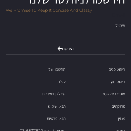
We Promise To Keep It Concise And Classy
Email
הירשם
ריהוט פנים
החשבון שלי
ריהוט חוץ
עגלה
אוסף בינלאומי
שאלות ותשובות
פרויקטים
תנאי שימוש
מגזין
תנאי פרטיות
כתבות
שירות לקוחות: 03-6837822