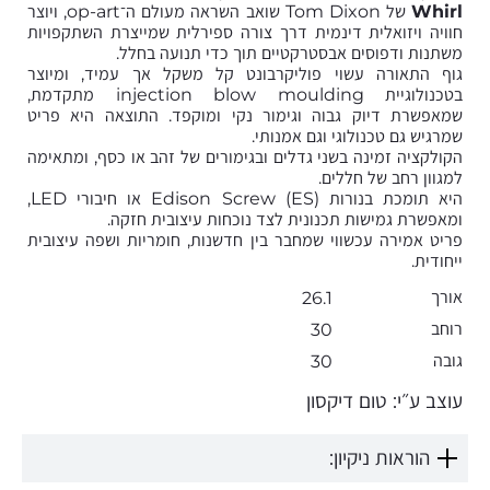
Whirl
של Tom Dixon שואב השראה מעולם ה־op-art, ויוצר
חוויה ויזואלית דינמית דרך צורה ספירלית שמייצרת השתקפויות
משתנות ודפוסים אבסטרקטיים תוך כדי תנועה בחלל.
גוף התאורה עשוי פוליקרבונט קל משקל אך עמיד, ומיוצר
בטכנולוגיית injection blow moulding מתקדמת,
שמאפשרת דיוק גבוה וגימור נקי ומוקפד. התוצאה היא פריט
שמרגיש גם טכנולוגי וגם אמנותי.
הקולקציה זמינה בשני גדלים ובגימורים של זהב או כסף, ומתאימה
למגוון רחב של חללים.
היא תומכת בנורות Edison Screw (ES) או חיבורי LED,
ומאפשרת גמישות תכנונית לצד נוכחות עיצובית חזקה.
פריט אמירה עכשווי שמחבר בין חדשנות, חומריות ושפה עיצובית
ייחודית.
אורך
26.1
רוחב
30
גובה
30
עוצב ע״י: טום דיקסון
הוראות ניקיון: