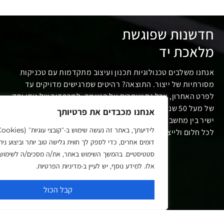
נות שפוגשת
כת יד
 משלבים טכנולוגיות תכנון ועיצוב מתקדמות עם טכניקות
יות של ייצור. התוצאה? רהיטים שמרגישים מדויקים עד
האחרון, אבל גם שומרים על הנשמה. למרפדיה של ניסו ותק
של מעל 50 שנה, מחלקת תכנון ועיצוב רחבה ומקצועית, וחיבור
אנחנו מכבדים את פרטיותך
בין מחשבה לביצוע. כך אנחנו מצליחים להתאים את עצמנו
לידיעתך, באתר זה נעשה שימוש ב‑״קובצי עוגיות״ (Cookies) וכלים
לום ולייצר אותו במהירות, באיכות ובגובה העיניים.
דומים אחרים, כדי לספק לך חווית גלישה טוב יותר וביצוע ניתוחים
סטטיסטיים. בהמשך השימוש באתר, את/ה מסכים/ה לשימוש שלנו בכל
אלו. למידע נוסף, יש לעיין ב‑מדיניות הפרטיות.
קבל הכול
 לראות עבודות מיוחדות שעשינו