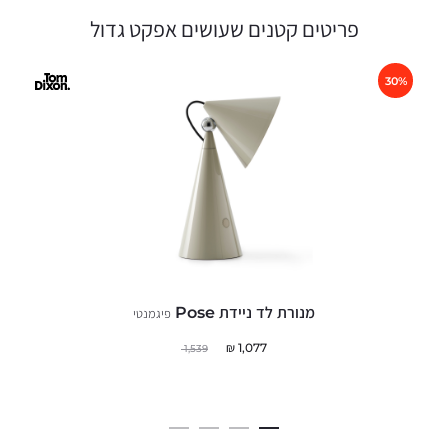
פריטים קטנים שעושים אפקט גדול
3
מנורת לד ניידת Pose
פיגמנטי
₪
1,077
1,539