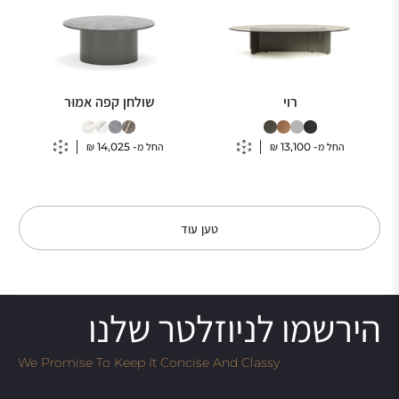
רוי
שולחן קפה אמוּר
החל מ-
13,100
₪
החל מ-
14,025
₪
טען עוד
הירשמו לניוזלטר שלנו
We Promise To Keep It Concise And Classy
Email