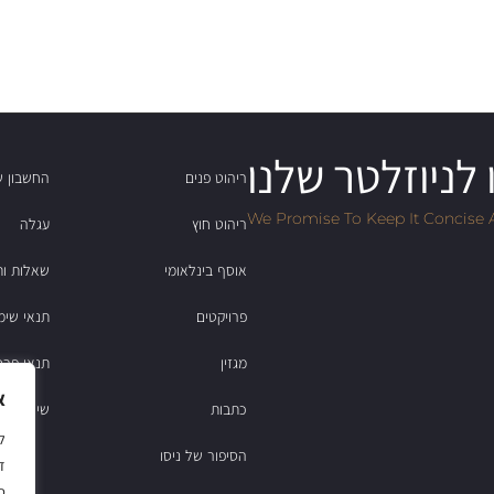
לניוזלטר שלנו
ריהוט פנים
החשבון ש
We Promise To Keep It Concise 
ריהוט חוץ
עגלה
אוסף בינלאומי
שאלות ות
פרויקטים
תנאי שימ
מגזין
תנאי פרט
א
כתבות
שירות לקוחות: 2
הסיפור של ניסו
ד
ס