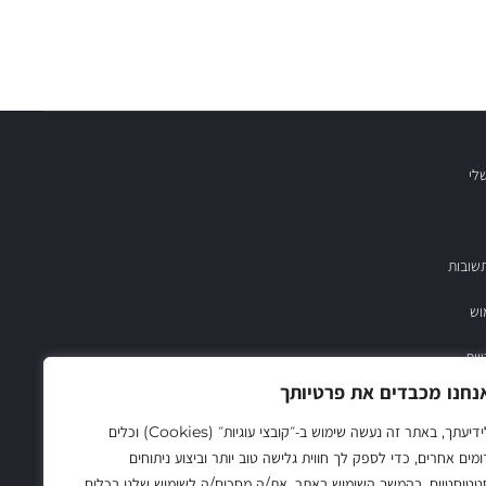
לי
שובות
וש
יות
נחנו מכבדים את פרטיותך
03-683782
לידיעתך, באתר זה נעשה שימוש ב‑״קובצי עוגיות״ (Cookies) וכלים
ומים אחרים, כדי לספק לך חווית גלישה טוב יותר וביצוע ניתוחים
טטיסטיים. בהמשך השימוש באתר, את/ה מסכים/ה לשימוש שלנו בכלים