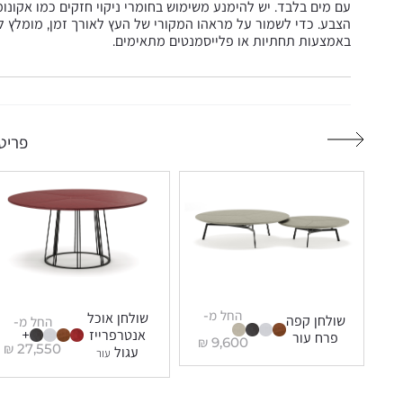
עם מים בלבד. יש להימנע משימוש בחומרי ניקוי חזקים כמו אקונומ
הצבע. כדי לשמור על מראהו המקורי של העץ לאורך זמן, מומלץ ל
באמצעות תחתיות או פלייסמנטים מתאימים.
פריטי
החל מ-
שולחן אוכל
שולחן קפה
החל מ-
אנטרפרייז
+
פרח עור
₪
9,600
₪
27,550
עגול
עור